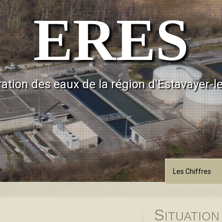
ERES
ation des eaux de la région d'Estavayer-l
Les Chiffres
S
ITUATION