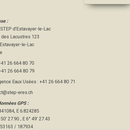
se :
STEP d’Estavayer-le-Lac
 des Lacustres 123
Estavayer-le-Lac
e
: +41 26 664 80 70
 +41 26 664 80 79
gence Eaux Usées : +41 26 664 80 71
ct@step-eres.ch
données GPS :
841084, E 6.824285
50’ 27.90 , E 6° 49’ 27.43
553163 / 187934