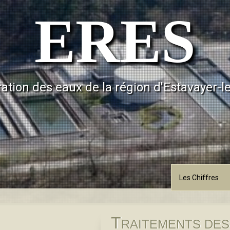
ERES
ation des eaux de la région d'Estavayer-l
Les Chiffres
T
RAITEMENTS DES