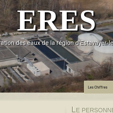
ERES
ation des eaux de la région d'Estavayer-l
Les Chiffres
L
E PERSONN